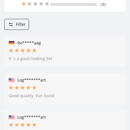
（0）
Filter
Ro*****aag
It´s a good looking Set
Log*******art
Good quality. Fun build.
Log*******art