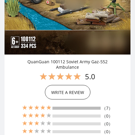
QuanGuan 100112 Soviet Army Gaz-552
Ambulance
5.0
WRITE A REVIEW
（7）
（0）
（0）
（0）