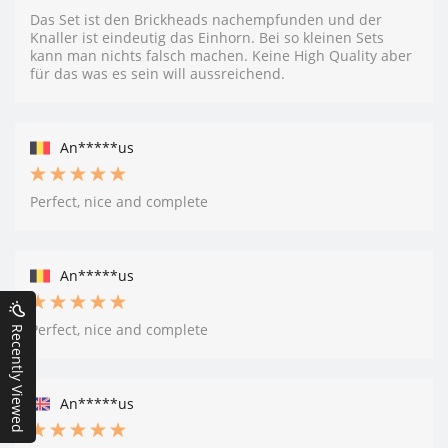
Das Set ist den Brickheads nachempfunden und der
Knaller ist eindeutig das Einhorn. Bei so kleinen Sets
kann man nichts falsch machen. Keine High Quality aber
für das was es sein will aussreichend.
An*****us
Perfect, nice and complete
An*****us
Perfect, nice and complete
Recently Viewed
An*****us